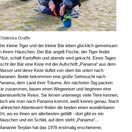
©Valeska Graffe
Der kleine Tiger und der kleine Bär leben glücklich gemeinsam
in ihrem Häuschen. Der Bär angelt Fische, der Tiger findet
Pilze, schält Kartoffeln und abends wird gekocht. Eines Tages
fischt der Bär eine Kiste mit der Aufschrift „Panama“ aus dem
Wasser und diese Kiste duftet von oben bis unten nach
Bananen. Beide bekommen eine große Sehnsucht nach
Panama, dem Land ihrer Träume. Am nächsten Tag packen
sie zusammen, bauen einen Wegweiser und beginnen eine
abenteuerliche Reise. Sie lernen unterwegs viele Tiere kennen,
doch wie man nach Panama kommt, weiß keines genau. Nach
zahlreichen Abenteuern finden die beiden einen wunderbaren
Ort, wo es ihnen am allerbesten gefällt - dort gibt es ein
Häuschen und ein Schild, auf dem steht „Panama“…
Marianne Terplan hat das 1978 erstmalig erschienene,