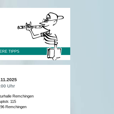
ERE TIPPS
.11.2025
:00 Uhr
turhalle Remchingen
ptstr. 115
196 Remchingen