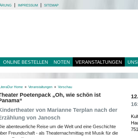
|
|
LÄRUNG
IMPRESSUM
SITEMAP
ONLINE BESTELLEN
NOTEN
VERANSTALTUNGEN
UNS
LiteraDur Home
»
Veranstaltungen
»
Vorschau
Theater Poetenpack „Oh, wie schön ist
12
Panama“
16
Kindertheater von Marianne Terplan nach der
Kul
Erzählung von Janosch
Hau
Die abenteuerliche Reise um die Welt und eine Geschichte
75
über Freundschaft - als Theaternachmittag mit Musik für die