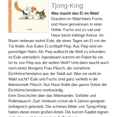
Tjong-King
Was macht das Ei im Wald
Draußen im Wald leben Fuchs
und Hase gemeinsam in einer
Höhle. Fuchs isst zu viel und
Hase backt klebrige Kekse. Im
Baum nebenan wohnt Eule, die eines Tages ein Ei vor der
Tür findet. Aus Eules Ei schlüpft Piep. Aus Piep wird ein
pummliger Hahn. Als Piep aufbricht die Welt zu erkunden,
ist Eule untröstlich. Irgendwann kommt ein Paket für sie.
Ist es von Piep aus der weiten Welt? Und dann taucht auch
noch eines Morgens Frau Plüsch, die vornehme
Eichhörnchendame aus der Stadt auf. Was sie wohl im
Wald sucht? Eule und Fuchs sind ganz verliebt in die
liebreizende Plüsch. Nur Hase findet das ganze Getue der
Eichhörnchendame merkwürdig.
Eine Geschichte über das Miteinander, Gefühle und
Rollentausch. Zum Vorlesen schon ab 4 Jahren geeignet
(erfolgreich getestet). Die schönen Bilder von Tjong-Khing
haben daran einen großen Anteil. Die kurzen Kapitel eignen