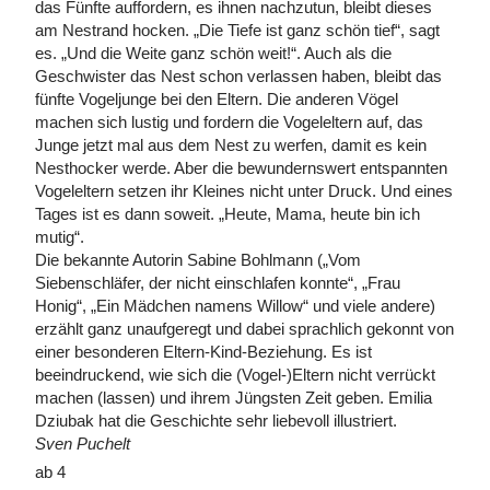
das Fünfte auffordern, es ihnen nachzutun, bleibt dieses
am Nestrand hocken. „Die Tiefe ist ganz schön tief“, sagt
es. „Und die Weite ganz schön weit!“. Auch als die
Geschwister das Nest schon verlassen haben, bleibt das
fünfte Vogeljunge bei den Eltern. Die anderen Vögel
machen sich lustig und fordern die Vogeleltern auf, das
Junge jetzt mal aus dem Nest zu werfen, damit es kein
Nesthocker werde. Aber die bewundernswert entspannten
Vogeleltern setzen ihr Kleines nicht unter Druck. Und eines
Tages ist es dann soweit. „Heute, Mama, heute bin ich
mutig“.
Die bekannte Autorin Sabine Bohlmann („Vom
Siebenschläfer, der nicht einschlafen konnte“, „Frau
Honig“, „Ein Mädchen namens Willow“ und viele andere)
erzählt ganz unaufgeregt und dabei sprachlich gekonnt von
einer besonderen Eltern-Kind-Beziehung. Es ist
beeindruckend, wie sich die (Vogel-)Eltern nicht verrückt
machen (lassen) und ihrem Jüngsten Zeit geben. Emilia
Dziubak hat die Geschichte sehr liebevoll illustriert.
Sven Puchelt
ab 4