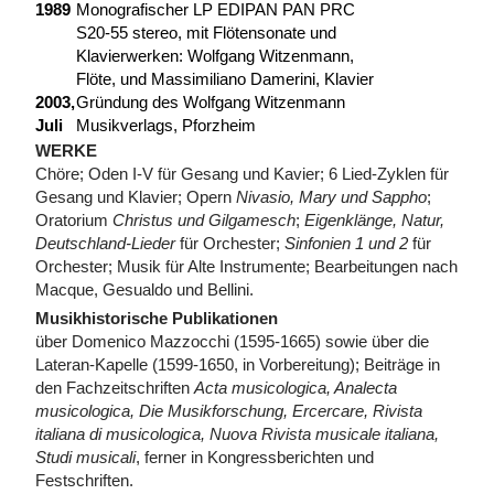
1989
Monografischer LP EDIPAN PAN PRC
S20-55 stereo, mit Flötensonate und
Klavierwerken: Wolfgang Witzenmann,
Flöte, und Massimiliano Damerini, Klavier
2003,
Gründung des Wolfgang Witzenmann
Juli
Musikverlags, Pforzheim
WERKE
Chöre; Oden I-V für Gesang und Kavier; 6 Lied-Zyklen für
Gesang und Klavier; Opern
Nivasio, Mary und Sappho
;
Oratorium
Christus und Gilgamesch
;
Eigenklänge, Natur,
Deutschland-Lieder
für Orchester;
Sinfonien 1 und 2
für
Orchester; Musik für Alte Instrumente; Bearbeitungen nach
Macque, Gesualdo und Bellini.
Musikhistorische Publikationen
über Domenico Mazzocchi (1595-1665) sowie über die
Lateran-Kapelle (1599-1650, in Vorbereitung); Beiträge in
den Fachzeitschriften
Acta musicologica, Analecta
musicologica, Die Musikforschung, Ercercare, Rivista
italiana di musicologica, Nuova Rivista musicale italiana,
Studi musicali
, ferner in Kongressberichten und
Festschriften.