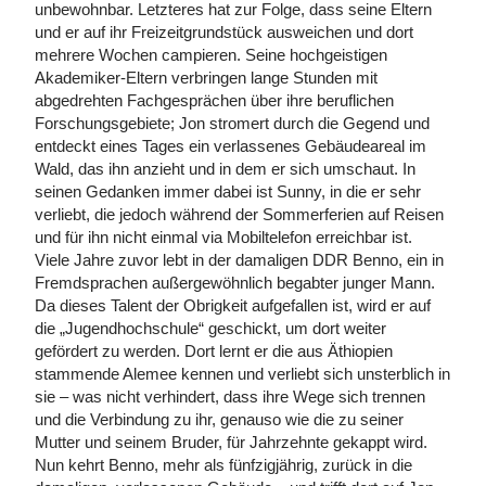
unbewohnbar. Letzteres hat zur Folge, dass seine Eltern
und er auf ihr Freizeitgrundstück ausweichen und dort
mehrere Wochen campieren. Seine hochgeistigen
Akademiker-Eltern verbringen lange Stunden mit
abgedrehten Fachgesprächen über ihre beruflichen
Forschungsgebiete; Jon stromert durch die Gegend und
entdeckt eines Tages ein verlassenes Gebäudeareal im
Wald, das ihn anzieht und in dem er sich umschaut. In
seinen Gedanken immer dabei ist Sunny, in die er sehr
verliebt, die jedoch während der Sommerferien auf Reisen
und für ihn nicht einmal via Mobiltelefon erreichbar ist.
Viele Jahre zuvor lebt in der damaligen DDR Benno, ein in
Fremdsprachen außergewöhnlich begabter junger Mann.
Da dieses Talent der Obrigkeit aufgefallen ist, wird er auf
die „Jugendhochschule“ geschickt, um dort weiter
gefördert zu werden. Dort lernt er die aus Äthiopien
stammende Alemee kennen und verliebt sich unsterblich in
sie – was nicht verhindert, dass ihre Wege sich trennen
und die Verbindung zu ihr, genauso wie die zu seiner
Mutter und seinem Bruder, für Jahrzehnte gekappt wird.
Nun kehrt Benno, mehr als fünfzigjährig, zurück in die