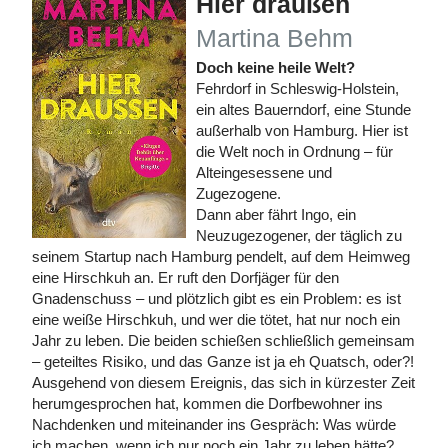
Hier draußen
Martina Behm
Doch keine heile Welt?
Fehrdorf in Schleswig-Holstein,
ein altes Bauerndorf, eine Stunde
außerhalb von Hamburg. Hier ist
die Welt noch in Ordnung – für
Alteingesessene und
Zugezogene.
Dann aber fährt Ingo, ein
Neuzugezogener, der täglich zu
seinem Startup nach Hamburg pendelt, auf dem Heimweg
eine Hirschkuh an. Er ruft den Dorfjäger für den
Gnadenschuss – und plötzlich gibt es ein Problem: es ist
eine weiße Hirschkuh, und wer die tötet, hat nur noch ein
Jahr zu leben. Die beiden schießen schließlich gemeinsam
– geteiltes Risiko, und das Ganze ist ja eh Quatsch, oder?!
Ausgehend von diesem Ereignis, das sich in kürzester Zeit
herumgesprochen hat, kommen die Dorfbewohner ins
Nachdenken und miteinander ins Gespräch: Was würde
ich machen, wenn ich nur noch ein Jahr zu leben hätte?