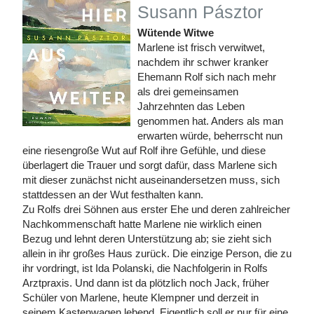
Susann Pásztor
Wütende Witwe
Marlene ist frisch verwitwet,
nachdem ihr schwer kranker
Ehemann Rolf sich nach mehr
als drei gemeinsamen
Jahrzehnten das Leben
genommen hat. Anders als man
erwarten würde, beherrscht nun
eine riesengroße Wut auf Rolf ihre Gefühle, und diese
überlagert die Trauer und sorgt dafür, dass Marlene sich
mit dieser zunächst nicht auseinandersetzen muss, sich
stattdessen an der Wut festhalten kann.
Zu Rolfs drei Söhnen aus erster Ehe und deren zahlreicher
Nachkommenschaft hatte Marlene nie wirklich einen
Bezug und lehnt deren Unterstützung ab; sie zieht sich
allein in ihr großes Haus zurück. Die einzige Person, die zu
ihr vordringt, ist Ida Polanski, die Nachfolgerin in Rolfs
Arztpraxis. Und dann ist da plötzlich noch Jack, früher
Schüler von Marlene, heute Klempner und derzeit in
seinem Kastenwagen lebend. Eigentlich soll er nur für eine