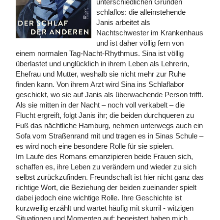
unterschiedlichen Gründen
schlaflos: die alleinstehende
Janis arbeitet als
Nachtschwester im Krankenhaus
und ist daher völlig fern von
einem normalen Tag-Nacht-Rhythmus. Sina ist völlig
überlastet und unglücklich in ihrem Leben als Lehrerin,
Ehefrau und Mutter, weshalb sie nicht mehr zur Ruhe
finden kann. Von ihrem Arzt wird Sina ins Schlaflabor
geschickt, wo sie auf Janis als überwachende Person trifft.
Als sie mitten in der Nacht – noch voll verkabelt – die
Flucht ergreift, folgt Janis ihr; die beiden durchqueren zu
Fuß das nächtliche Hamburg, nehmen unterwegs auch ein
Sofa vom Straßenrand mit und tragen es in Sinas Schule –
es wird noch eine besondere Rolle für sie spielen.
Im Laufe des Romans emanzipieren beide Frauen sich,
schaffen es, ihre Leben zu verändern und wieder zu sich
selbst zurückzufinden. Freundschaft ist hier nicht ganz das
richtige Wort, die Beziehung der beiden zueinander spielt
dabei jedoch eine wichtige Rolle. Ihre Geschichte ist
kurzweilig erzählt und wartet häufig mit skurril - witzigen
Situationen und Momenten auf; begeistert haben mich