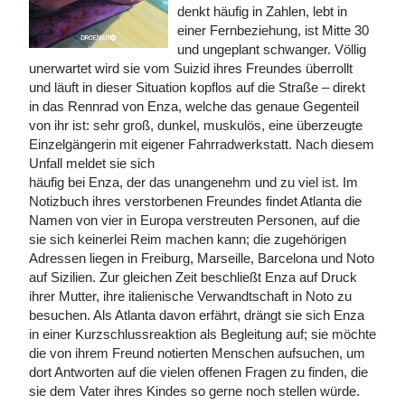
denkt häufig in Zahlen, lebt in
einer Fernbeziehung, ist Mitte 30
und ungeplant schwanger. Völlig
unerwartet wird sie vom Suizid ihres Freundes überrollt
und läuft in dieser Situation kopflos auf die Straße – direkt
in das Rennrad von Enza, welche das genaue Gegenteil
von ihr ist: sehr groß, dunkel, muskulös, eine überzeugte
Einzelgängerin mit eigener Fahrradwerkstatt. Nach diesem
Unfall meldet sie sich
häufig bei Enza, der das unangenehm und zu viel ist. Im
Notizbuch ihres verstorbenen Freundes findet Atlanta die
Namen von vier in Europa verstreuten Personen, auf die
sie sich keinerlei Reim machen kann; die zugehörigen
Adressen liegen in Freiburg, Marseille, Barcelona und Noto
auf Sizilien. Zur gleichen Zeit beschließt Enza auf Druck
ihrer Mutter, ihre italienische Verwandtschaft in Noto zu
besuchen. Als Atlanta davon erfährt, drängt sie sich Enza
in einer Kurzschlussreaktion als Begleitung auf; sie möchte
die von ihrem Freund notierten Menschen aufsuchen, um
dort Antworten auf die vielen offenen Fragen zu finden, die
sie dem Vater ihres Kindes so gerne noch stellen würde.