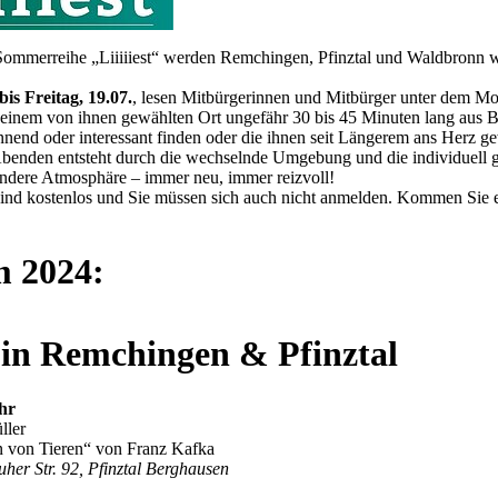
Sommerreihe „Liiiiiest“ werden Remchingen, Pfinztal und Waldbronn w
is Freitag, 19.07.
, lesen Mitbürgerinnen und Mitbürger unter dem Mo
 einem von ihnen gewählten Ort ungefähr 30 bis 45 Minuten lang aus Bü
nend oder interessant finden oder die ihnen seit Längerem ans Herz g
benden entsteht durch die wechselnde Umgebung und die individuell 
ndere Atmosphäre – immer neu, immer reizvoll!
sind kostenlos und Sie müssen sich auch nicht anmelden. Kommen Sie e
 2024:
in Remchingen & Pfinztal
hr
ller
en von Tieren“ von Franz Kafka
uher Str. 92, Pfinztal Berghausen