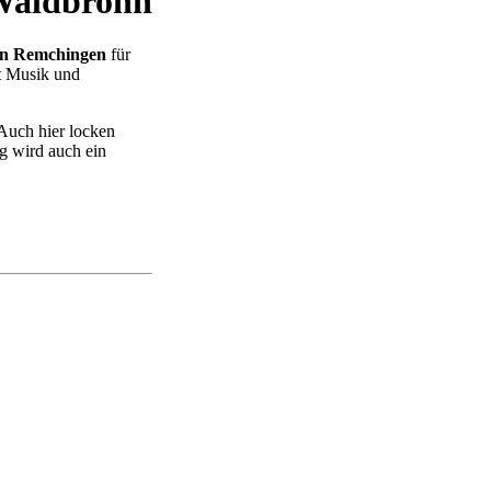
Waldbronn
 in Remchingen
für
t Musik und
 Auch hier locken
g wird auch ein