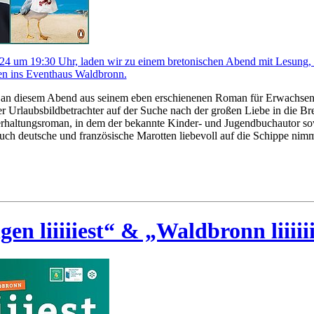
4 um 19:30 Uhr, laden wir zu einem bretonischen Abend mit Lesung,
en ins Eventhaus Waldbronn.
t an diesem Abend aus seinem eben erschienenen Roman für Erwachse
er Urlaubsbildbetrachter auf der Suche nach der großen Liebe in die Bre
nterhaltungsroman, in dem der bekannte Kinder- und Jugendbuchautor 
ch deutsche und französische Marotten liebevoll auf die Schippe nimm
n liiiiiest“ & „Waldbronn liiiiii