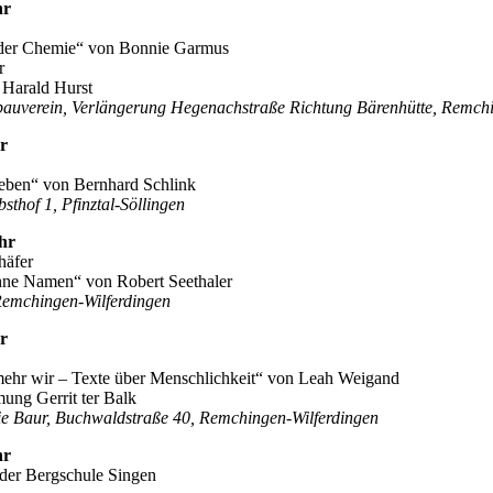
hr
e der Chemie“ von Bonnie Garmus
r
 Harald Hurst
bauverein, Verlängerung Hegenachstraße Richtung Bärenhütte, Remch
r
Leben“ von Bernhard Schlink
thof 1, Pfinztal-Söllingen
hr
häfer
ohne Namen“ von Robert Seethaler
 Remchingen-Wilferdingen
r
 mehr wir – Texte über Menschlichkeit“ von Leah Weigand
ng Gerrit ter Balk
e Baur, Buchwaldstraße 40, Remchingen-Wilferdingen
hr
n der Bergschule Singen