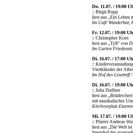
Do. 11.07. / 19:00 U
:: Birgit Rupp
liest aus „Ein Leben 
Im Café Wunderbar, H
Fr. 12.07. / 19:00 Uh
:: Christopher Korn
liest aus „Tyll“ von 
Im Garten Friedenstr
Di. 16.07. / 17:00 Uh
:: Kinderveranstaltun
Viertklässler der Alb
Im Hof des Lesetreff /
Di. 16.07. / 19:00 Uh
:: Julia Duffner
liest aus „Brüderche
mit musikalischer Um
Kirchvorplatz Etzenro
Mi. 17.07. / 19:00 U
:: Pfarrer Andreas Wa
liest aus „Die Welt is
Innenhof des evangel