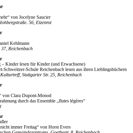
hr
mehr“ von Jocelyne Saucier
ohbergstraße. 56, Etzenrot
r
Daniel Kehlmann
. 37, Reichenbach
r
g – Kinder lesen für Kinder (und Erwachsene)
ert-Schweitzer-Schule Reichenbach lesen aus ihren Lieblingsbüchern
 Kulturtreff, Stuttgarter Str. 25, Reichenbach
r
n“ von Clara Dupont-Monod
rahmung durch das Ensemble „flutes légères“
t
hr
idler
t nicht immer Freitag“ von Horst Evers
ischen Gemeindezentrums, Goethestr. 8, Reichenbach