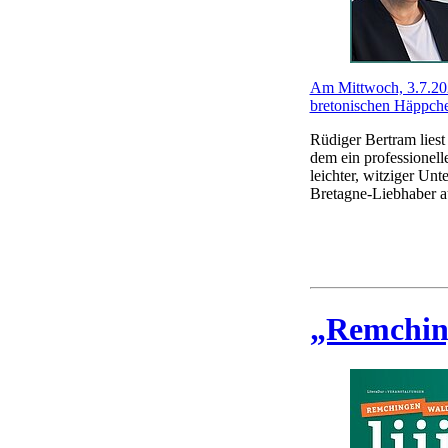
Am Mittwoch, 3.7.202
bretonischen Häppch
Rüdiger Bertram lies
dem ein professionell
leichter, witziger U
Bretagne-Liebhaber au
„Remchinge