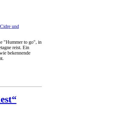
 Cidre und
ne "Hummer to go", in
tagne reist. Ein
sowie bekennende
t.
est“